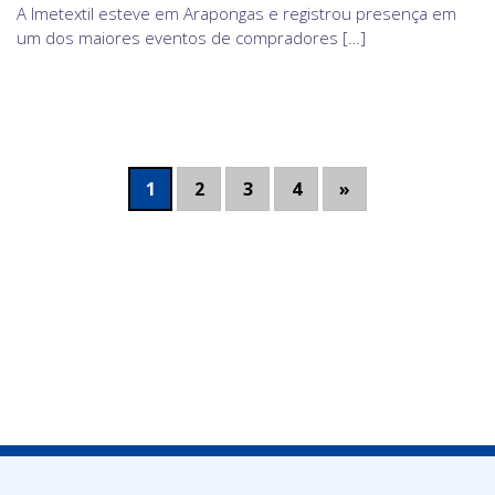
A Imetextil esteve em Arapongas e registrou presença em
um dos maiores eventos de compradores […]
1
2
3
4
»