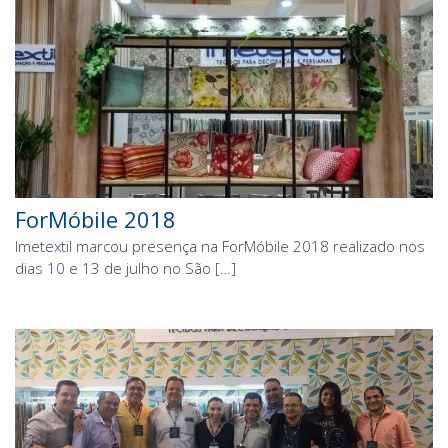
ForMóbile 2018
Imetextil marcou presença na ForMóbile 2018 realizado nos
dias 10 e 13 de julho no São […]