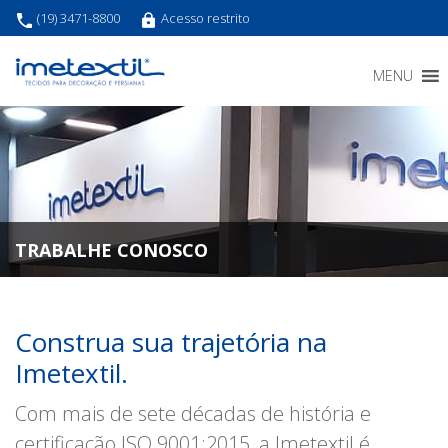
(19) 3471-8800
Acesso restrito
MENU
TRABALHE CONOSCO
Home
»
Trabalhe Conosco
Construa sua trajetória na
Imetextil.
Com mais de sete décadas de história e
certificação ISO 9001:2015, a Imetextil é